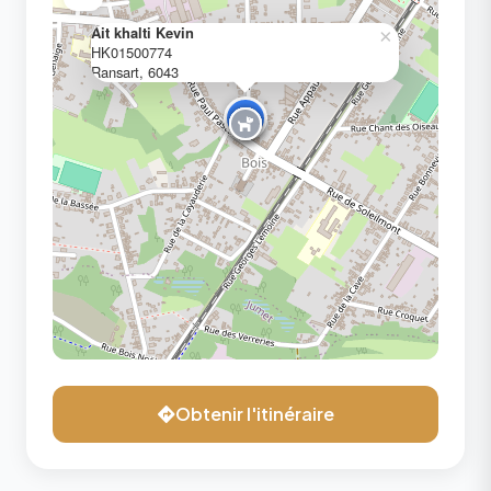
Ait khalti Kevin
×
HK01500774
Ransart, 6043
Obtenir l'itinéraire