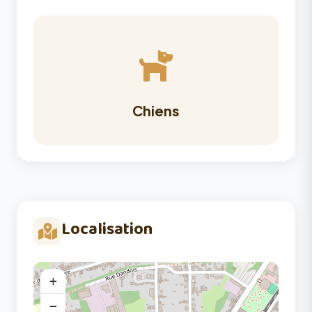
Chiens
Localisation
+
−