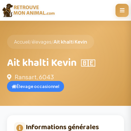
Accueil
/
élevages
/
Ait khalti Kevin
Ait khalti Kevin
🇧🇪
Ransart, 6043
Élevage occasionnel
Informations générales