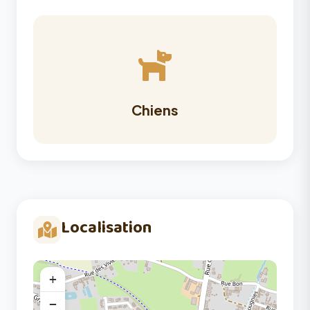
Chiens
Localisation
+
−