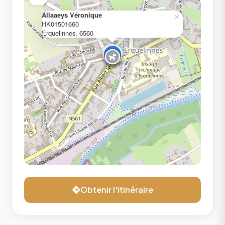
Allaaeys Véronique
×
HK01501660
Erquelinnes, 6560
Obtenir l'itinéraire