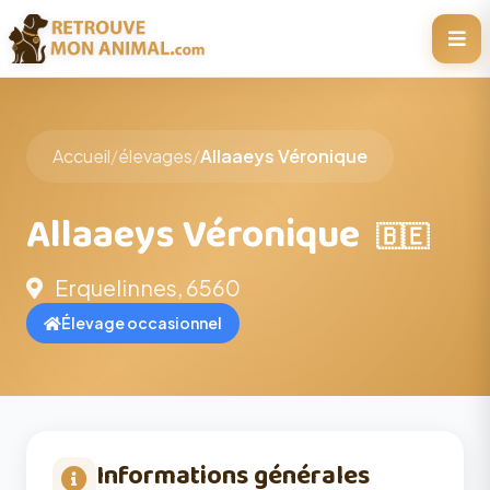
Accueil
/
élevages
/
Allaaeys Véronique
Allaaeys Véronique
🇧🇪
Erquelinnes, 6560
Élevage occasionnel
Informations générales