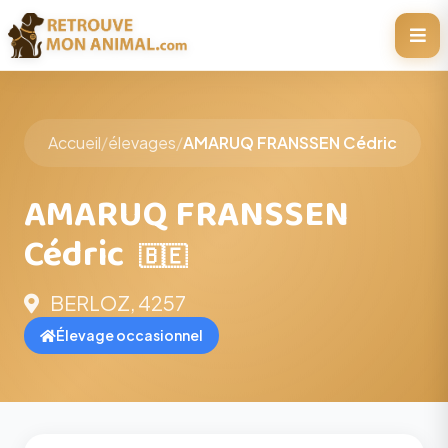
Accueil
/
élevages
/
AMARUQ FRANSSEN Cédric
AMARUQ FRANSSEN
Cédric
🇧🇪
BERLOZ, 4257
Élevage occasionnel