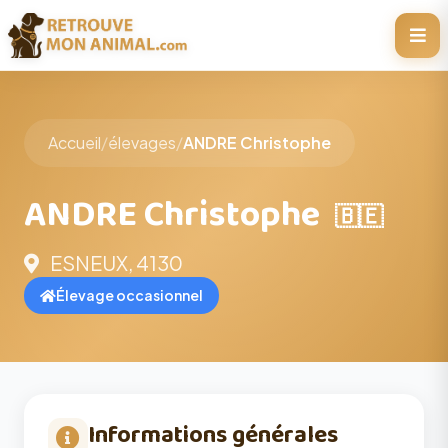
Accueil
/
élevages
/
ANDRE Christophe
ANDRE Christophe
🇧🇪
ESNEUX, 4130
Élevage occasionnel
Informations générales