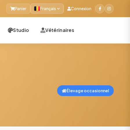
Panier
Français
Connexion
Studio
Vétérinaires
Élevage occasionnel