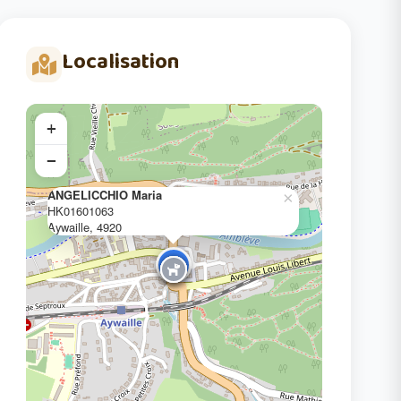
Localisation
+
−
ANGELICCHIO Maria
×
HK01601063
Aywaille, 4920