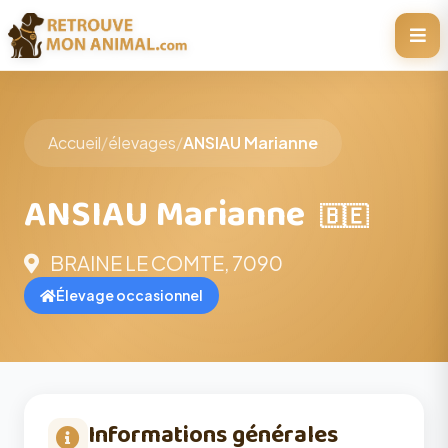
Accueil
/
élevages
/
ANSIAU Marianne
ANSIAU Marianne
🇧🇪
BRAINE LE COMTE, 7090
Élevage occasionnel
Informations générales