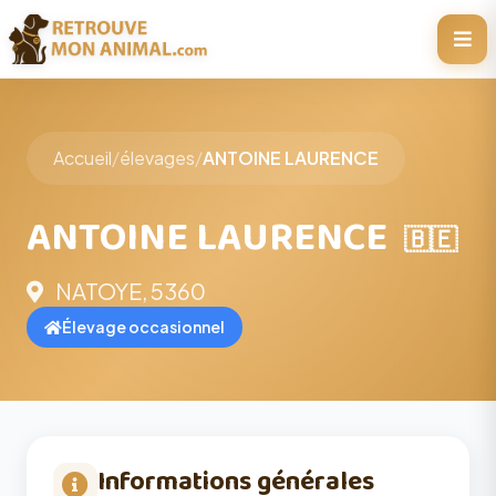
Accueil
/
élevages
/
ANTOINE LAURENCE
ANTOINE LAURENCE
🇧🇪
NATOYE, 5360
Élevage occasionnel
Informations générales