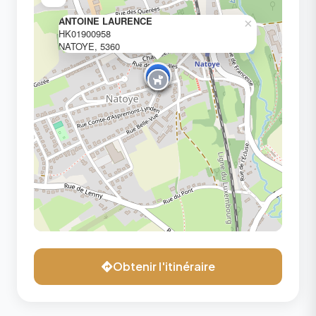
ANTOINE LAURENCE
×
HK01900958
NATOYE, 5360
Obtenir l'itinéraire