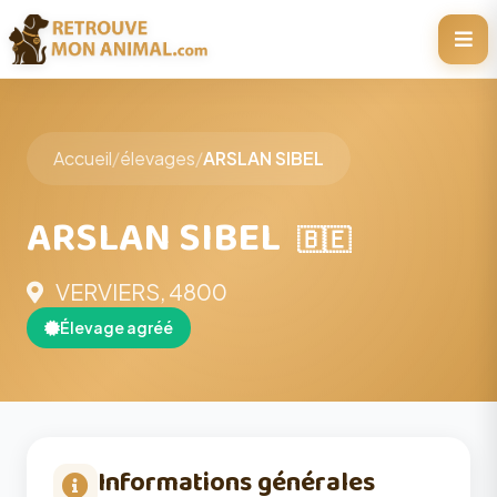
Accueil
/
élevages
/
ARSLAN SIBEL
ARSLAN SIBEL
🇧🇪
VERVIERS, 4800
Élevage agréé
Informations générales