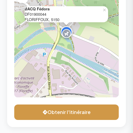
BACQ Fédora
×
DF01900044
FLORIFFOUX, 5150
Obtenir l'itinéraire