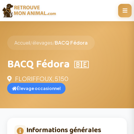
Accueil
/
élevages
/
BACQ Fédora
BACQ Fédora
🇧🇪
FLORIFFOUX, 5150
Élevage occasionnel
Informations générales