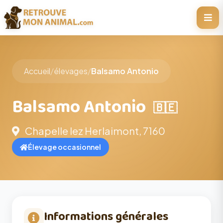
Accueil
/
élevages
/
Balsamo Antonio
Balsamo Antonio
🇧🇪
Chapelle lez Herlaimont, 7160
Élevage occasionnel
Informations générales