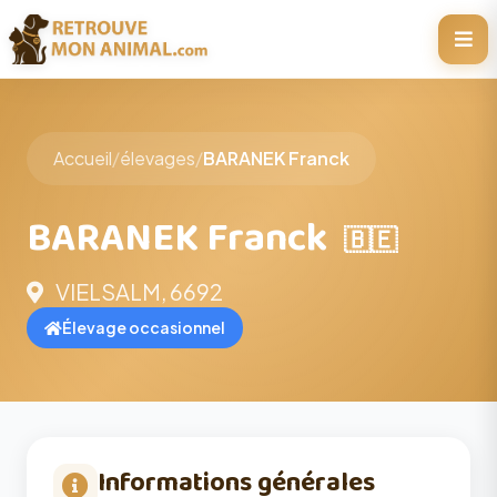
Accueil
/
élevages
/
BARANEK Franck
BARANEK Franck
🇧🇪
VIELSALM, 6692
Élevage occasionnel
Informations générales