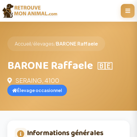
Accueil
/
élevages
/
BARONE Raffaele
BARONE Raffaele
🇧🇪
SERAING, 4100
Élevage occasionnel
Informations générales