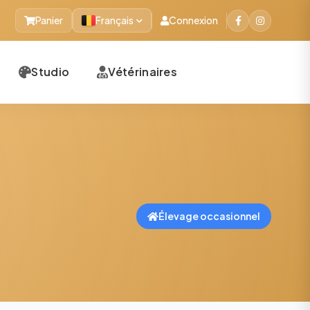
Panier
Français
Connexion
Studio
Vétérinaires
Élevage occasionnel