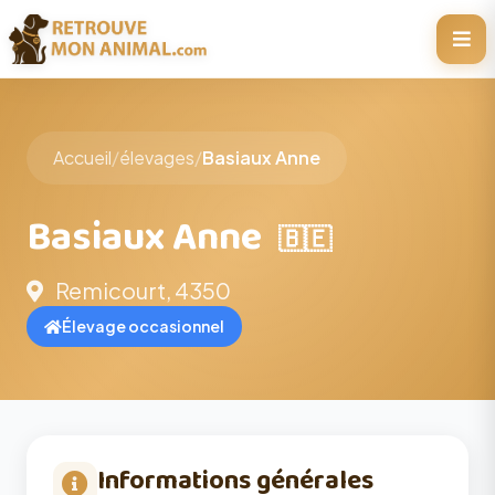
Accueil
/
élevages
/
Basiaux Anne
Basiaux Anne
🇧🇪
Remicourt, 4350
Élevage occasionnel
Informations générales