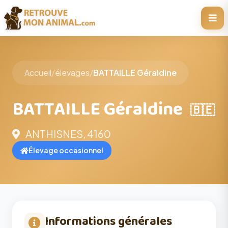
Accueil
/
élevages
/
BATTAILLE Géraldine
BATTAILLE Géraldine
🇧🇪
ANTHISNES, 4160
Élevage occasionnel
Informations générales