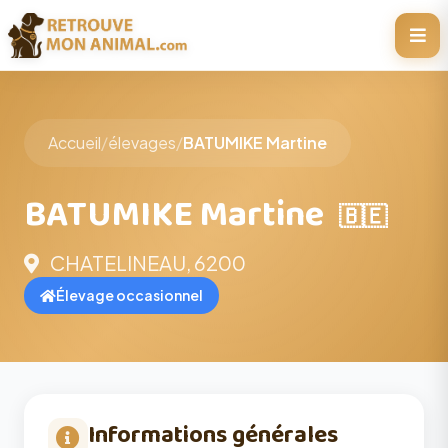
Accueil
/
élevages
/
BATUMIKE Martine
BATUMIKE Martine
🇧🇪
CHATELINEAU, 6200
Élevage occasionnel
Informations générales