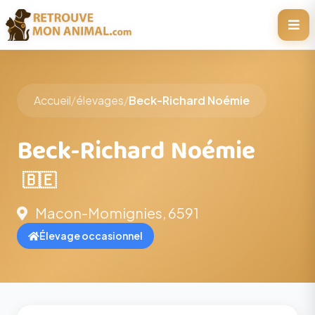
Accueil
/
élevages
/
Beck-Richard Noémie
Beck-Richard Noémie
🇧🇪
Macon-Momignies, 6591
Élevage occasionnel