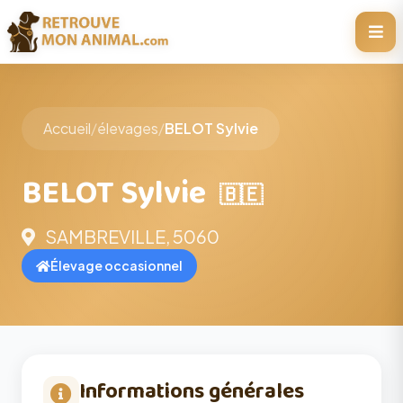
Accueil
/
élevages
/
BELOT Sylvie
BELOT Sylvie
🇧🇪
SAMBREVILLE, 5060
Élevage occasionnel
Informations générales