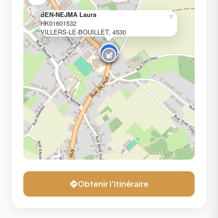
BEN-NEJMA Laura
×
HK01601532
VILLERS-LE-BOUILLET, 4530
Obtenir l'itinéraire