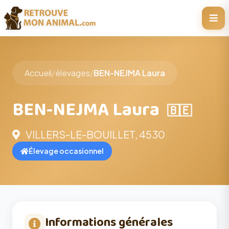
Accueil
/
élevages
/
BEN-NEJMA Laura
BEN-NEJMA Laura
🇧🇪
VILLERS-LE-BOUILLET, 4530
Élevage occasionnel
Informations générales