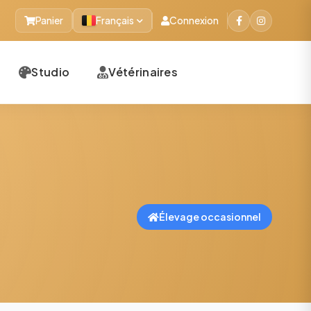
Panier
Français
Connexion
Studio
Vétérinaires
Élevage occasionnel