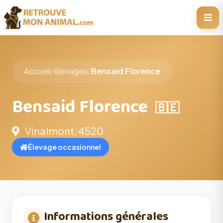
Accueil
/
élevages
/
Bensaid Florence
Bensaid Florence
🇧🇪
Vinalmont, 4520
Élevage occasionnel
Informations générales