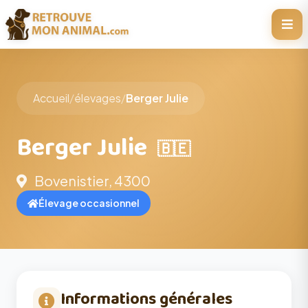
Accueil
/
élevages
/
Berger Julie
Berger Julie
🇧🇪
Bovenistier, 4300
Élevage occasionnel
Informations générales