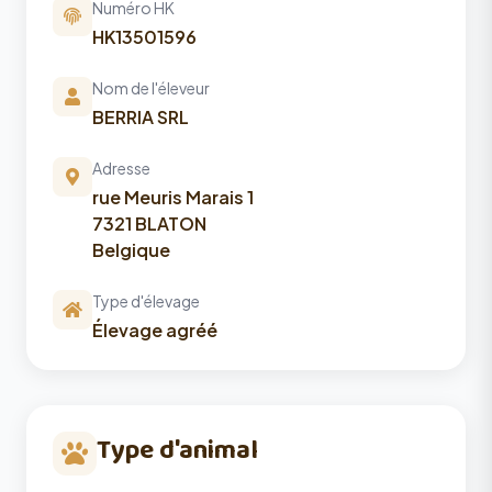
Numéro HK
HK13501596
Nom de l'éleveur
BERRIA SRL
Adresse
rue Meuris Marais 1
7321 BLATON
Belgique
Type d'élevage
Élevage agréé
Type d'animal