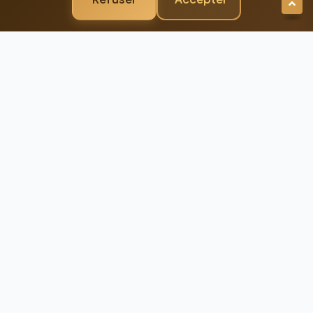
Newsletter Premium
Restez Connecté à
l'Excellence
Recevez nos dernières actualités et
conseils d'experts directement dans votre
boîte mail
98%
Taux de
Satisfaction