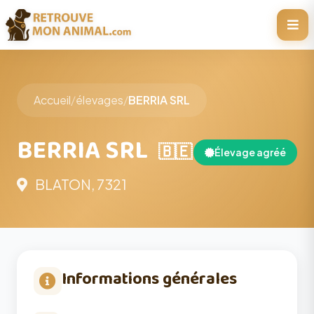
Accueil
/
élevages
/
BERRIA SRL
BERRIA SRL
🇧🇪
Élevage agréé
BLATON, 7321
Informations générales