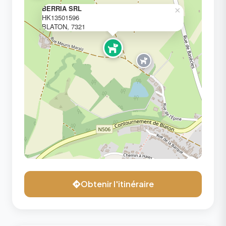
BERRIA SRL
×
HK13501596
BLATON, 7321
Obtenir l'itinéraire