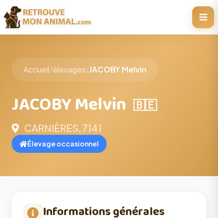
Accueil
/
élevages
/
JACOBY Melvin
JACOBY Melvin
🇧🇪
CARNIÈRES, 7141
Élevage occasionnel
Informations générales