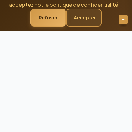
acceptez notre politique de confidentialité.
Refuser
Accepter
Newsletter Premium
Restez Connecté à
l'Excellence
Recevez nos dernières actualités et
conseils d'experts directement dans votre
boîte mail
98%