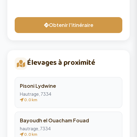
Obtenir l'itinéraire
Élevages à proximité
Pisoni Lydwine
Hautrage, 7334
0.0 km
Bayoudh el Ouacham Fouad
hautrage, 7334
0.0 km