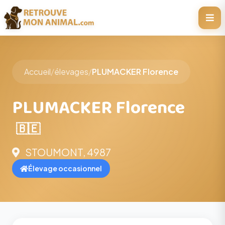
Accueil
/
élevages
/
PLUMACKER Florence
PLUMACKER Florence
🇧🇪
STOUMONT, 4987
Élevage occasionnel