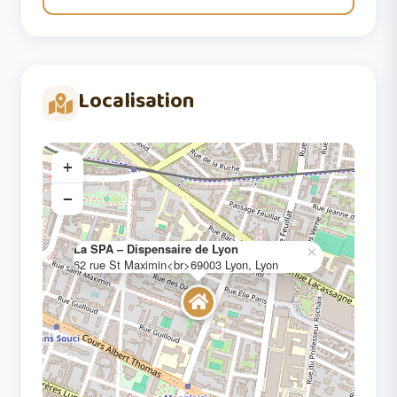
Localisation
+
−
La SPA – Dispensaire de Lyon
×
62 rue St Maximin<br>69003 Lyon, Lyon