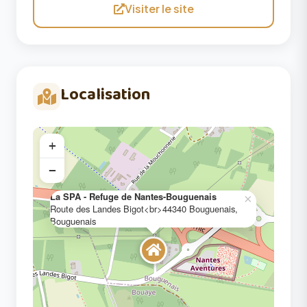
Visiter le site
Localisation
+
−
La SPA - Refuge de Nantes-Bouguenais
×
Route des Landes Bigot<br>44340 Bouguenais,
Bouguenais