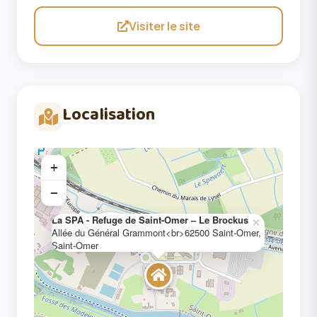
Visiter le site
Localisation
+
−
La SPA - Refuge de Saint-Omer – Le Brockus
×
Allée du Général Grammont<br>62500 Saint-Omer,
Saint-Omer