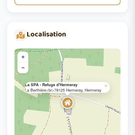
Localisation
+
−
La SPA - Refuge d'Hermeray
×
La Berthière<br>78125 Hermeray, Hermeray