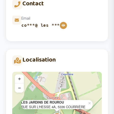
Contact
Email
co***@ les ***
Localisation
+
−
LES JARDINS DE ROUROU
×
RUE SUR L'HESSE 4A, 5336 COURRIÈRE