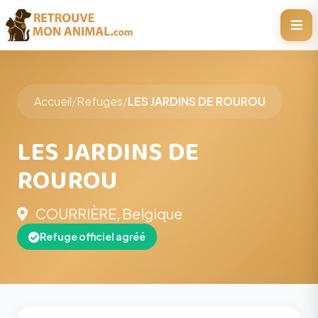
Accueil
/
Refuges
/
LES JARDINS DE ROUROU
LES JARDINS DE
ROUROU
COURRIÈRE, Belgique
Refuge officiel agréé