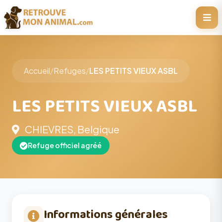
Accueil
/
Refuges
/
LES PETITS VIEUX ASBL
LES PETITS VIEUX ASBL
CHIEVRES, Belgique
Refuge officiel agréé
Informations générales