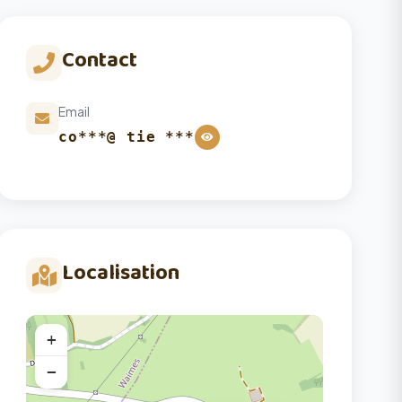
Contact
Email
co***@ tie ***
Localisation
+
−