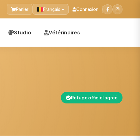
Panier
Français
Connexion
Studio
Vétérinaires
Refuge officiel agréé