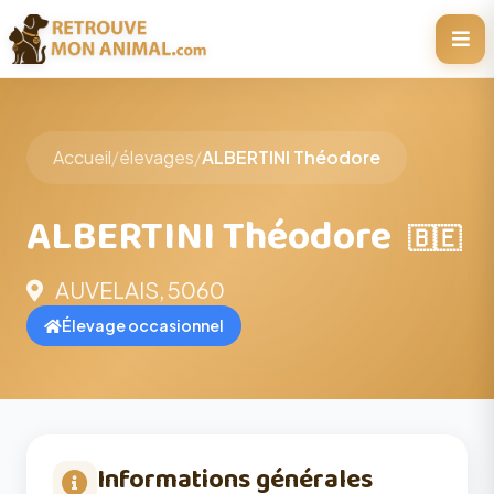
Accueil
/
élevages
/
ALBERTINI Théodore
ALBERTINI Théodore
🇧🇪
AUVELAIS, 5060
Élevage occasionnel
Informations générales